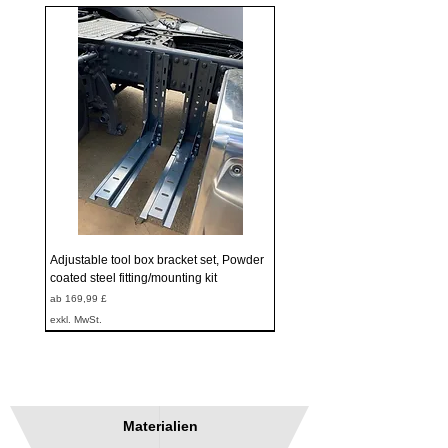
Adjustable tool box bracket set, Powder
coated steel fitting/mounting kit
Sale-Preis
ab
169,99 £
exkl. MwSt.
Materialien