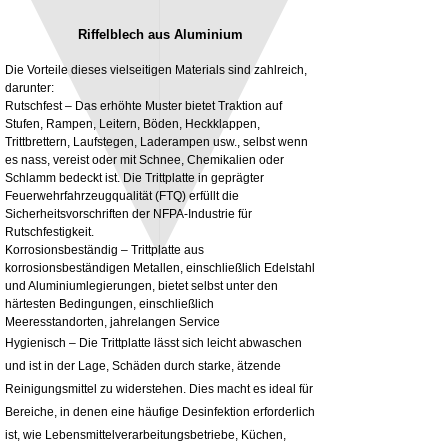
Riffelblech aus Aluminium
Die Vorteile dieses vielseitigen Materials sind zahlreich,
darunter:
Rutschfest – Das erhöhte Muster bietet Traktion auf
Stufen, Rampen, Leitern, Böden, Heckklappen,
3MM Powder coated steel horizontal
Adjustable rear cab module bracket,
Trittbrettern, Laufstegen, Laderampen usw., selbst wenn
fitting kit, toolbox bracket set with
Powder coated steel fitting/mounting kit
es nass, vereist oder mit Schnee, Chemikalien oder
washers
Preis
980,00 £
Schlamm bedeckt ist. Die Trittplatte in geprägter
Sale-Preis
ab
32,28 £
Feuerwehrfahrzeugqualität (FTQ) erfüllt die
exkl. MwSt.
Sicherheitsvorschriften der NFPA-Industrie für
exkl. MwSt.
Rutschfestigkeit.
Korrosionsbeständig – Trittplatte aus
korrosionsbeständigen Metallen, einschließlich Edelstahl
und Aluminiumlegierungen, bietet selbst unter den
härtesten Bedingungen, einschließlich
Meeresstandorten, jahrelangen Service
Hygienisch – Die Trittplatte lässt sich leicht abwaschen
und ist in der Lage, Schäden durch starke, ätzende
Reinigungsmittel zu widerstehen. Dies macht es ideal für
Bereiche, in denen eine häufige Desinfektion erforderlich
ist, wie Lebensmittelverarbeitungsbetriebe, Küchen,