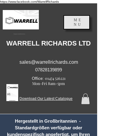
https://www.facebook.com/WarrellRichards
ME
NU
England, Großbritannien
WARRELL RICHARDS LTD
sales@warrellrichards.com
07828139899
01474 526221
Office:
Mon-Fri 8am-5pm
Download Our Latest Catalogue
Hergestellt in Großbritannien -
Standardgrößen verfügbar oder
kundenspezifisch angefertigt, um Ihren