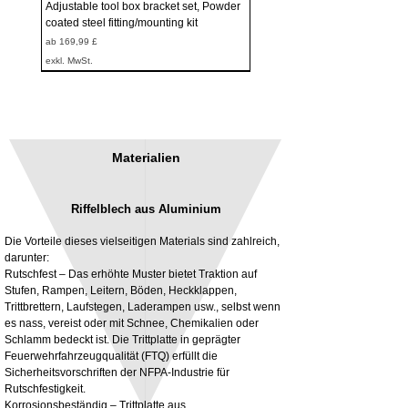
Adjustable tool box bracket set, Powder
coated steel fitting/mounting kit
Sale-Preis
ab
169,99 £
exkl. MwSt.
Materialien
Riffelblech aus Aluminium
Die Vorteile dieses vielseitigen Materials sind zahlreich,
darunter:
Rutschfest – Das erhöhte Muster bietet Traktion auf
Stufen, Rampen, Leitern, Böden, Heckklappen,
3MM Powder coated steel horizontal
Adjustable rear cab module bracket,
Trittbrettern, Laufstegen, Laderampen usw., selbst wenn
fitting kit, toolbox bracket set with
Powder coated steel fitting/mounting kit
es nass, vereist oder mit Schnee, Chemikalien oder
washers
Preis
980,00 £
Schlamm bedeckt ist. Die Trittplatte in geprägter
Sale-Preis
ab
32,28 £
Feuerwehrfahrzeugqualität (FTQ) erfüllt die
exkl. MwSt.
Sicherheitsvorschriften der NFPA-Industrie für
exkl. MwSt.
Rutschfestigkeit.
Korrosionsbeständig – Trittplatte aus