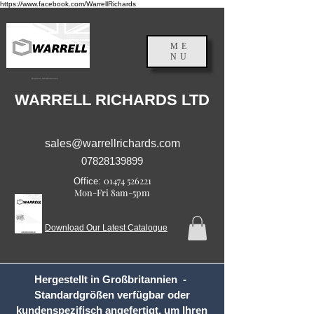
https://www.facebook.com/WarrellRichards
ME
NU
England, Großbritannien
WARRELL RICHARDS LTD
sales@warrellrichards.com
07828139899
01474 526221
Office:
Mon-Fri 8am-5pm
Download Our Latest Catalogue
Hergestellt in Großbritannien -
Standardgrößen verfügbar oder
kundenspezifisch angefertigt, um Ihren