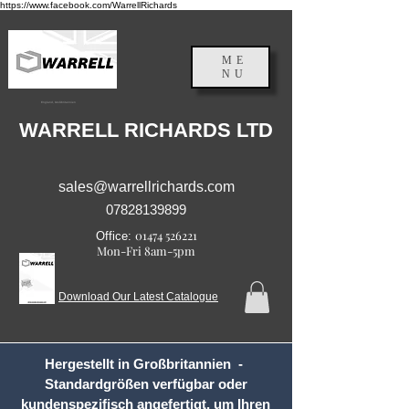
https://www.facebook.com/WarrellRichards
ME
NU
England, Großbritannien
WARRELL RICHARDS LTD
sales@warrellrichards.com
07828139899
01474 526221
Office:
Mon-Fri 8am-5pm
Download Our Latest Catalogue
Hergestellt in Großbritannien -
Standardgrößen verfügbar oder
kundenspezifisch angefertigt, um Ihren