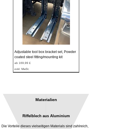
Adjustable tool box bracket set, Powder
coated steel fitting/mounting kit
Sale-Preis
ab
169,99 £
exkl. MwSt.
Materialien
Riffelblech aus Aluminium
Die Vorteile dieses vielseitigen Materials sind zahlreich,