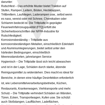
darunter:
Rutschfest – Das erhöhte Muster bietet Traktion auf
Stufen, Rampen, Leitern, Böden, Heckklappen,
3MM Powder coated steel horizontal
Adjustable rear cab module bracket,
Trittbrettern, Laufstegen, Laderampen usw., selbst wenn
fitting kit, toolbox bracket set with
Powder coated steel fitting/mounting kit
es nass, vereist oder mit Schnee, Chemikalien oder
washers
Preis
980,00 £
Schlamm bedeckt ist. Die Trittplatte in geprägter
Sale-Preis
ab
32,28 £
Feuerwehrfahrzeugqualität (FTQ) erfüllt die
exkl. MwSt.
Sicherheitsvorschriften der NFPA-Industrie für
exkl. MwSt.
Rutschfestigkeit.
Korrosionsbeständig – Trittplatte aus
korrosionsbeständigen Metallen, einschließlich Edelstahl
und Aluminiumlegierungen, bietet selbst unter den
härtesten Bedingungen, einschließlich
Meeresstandorten, jahrelangen Service
Hygienisch – Die Trittplatte lässt sich leicht abwaschen
und ist in der Lage, Schäden durch starke, ätzende
Reinigungsmittel zu widerstehen. Dies macht es ideal für
Bereiche, in denen eine häufige Desinfektion erforderlich
ist, wie Lebensmittelverarbeitungsbetriebe, Küchen,
Restaurants, Krankenwagen, Viehtransporte und mehr.
Schutz – Die Trittplatte verhindert Schäden an Wänden,
Türen, Ecken, Transportwagen, Kufen usw. Sie schützt
auch Stoßstangen, Laufflächen, Ladeflächen,