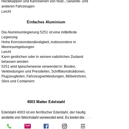
Heckklappen und Karosserien von Nutz-, Gelände- und
anderen Fahrzeugen
Leicht
Einfaches Aluminium
Die Aluminiumlegierung 5251 ist eine mittelfeste
Legierung
Hohe Korrosionsbeständigkeit, insbesondere in
Meeresumgebungen
Leicht
Kann gestrichen oder in seinem natürlichen Zustand
belassen werden
5251 wird typischerweise verwendet in: Booten,
Verkleidungen und Pressteilen, Schiffskonstruktionen,
Flugzeugteilen, Fahrzeugverkleidungen, Möbelrohren,
Silos und Containern
4003 Matter Edelstahl
Edelstahl 4003 ist ein ferritischer Edelstahl, der häufig
anstelle von Weichstahl verwendet wird. Es bietet die
Vorteile höher legierter Edelstähle wie Festigkeit,
Korrosions- und Abriebfestigkeit