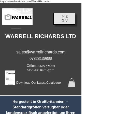
https://www.facebook.com/WarrellRichards
ME
NU
England, Großbritannien
WARRELL RICHARDS LTD
sales@warrellrichards.com
07828139899
01474 526221
Office:
Mon-Fri 8am-5pm
Download Our Latest Catalogue
Hergestellt in Großbritannien -
Standardgrößen verfügbar oder
kundenspezifisch angefertigt, um Ihren