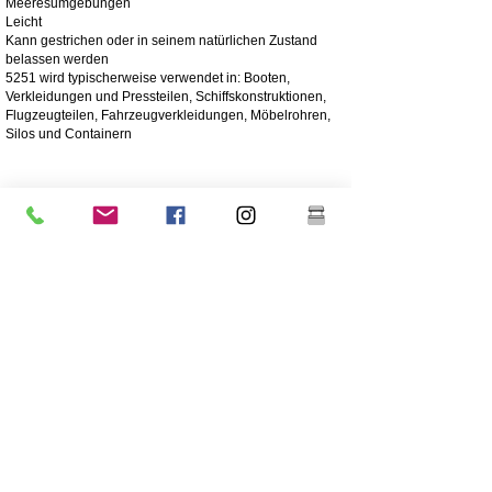
Meeresumgebungen
Leicht
Kann gestrichen oder in seinem natürlichen Zustand
belassen werden
5251 wird typischerweise verwendet in: Booten,
Verkleidungen und Pressteilen, Schiffskonstruktionen,
Flugzeugteilen, Fahrzeugverkleidungen, Möbelrohren,
Silos und Containern
4003 Matter Edelstahl
Edelstahl 4003 ist ein ferritischer Edelstahl, der häufig
anstelle von Weichstahl verwendet wird. Es bietet die
Vorteile höher legierter Edelstähle wie Festigkeit,
Korrosions- und Abriebfestigkeit
250-mal höhere Korrosionsbeständigkeit als Weichstahl
Korrosions-/Abriebbeständigkeit
Wirtschaftlich - Niedrige Anschaffungskosten, geringer
Wartungsaufwand
Hohe Festigkeit
Hervorragende Schlagfestigkeit
Billigere Edelstahlqualität
Niedrigerer Nickelgehalt als der höherwertige Edelstahl
304