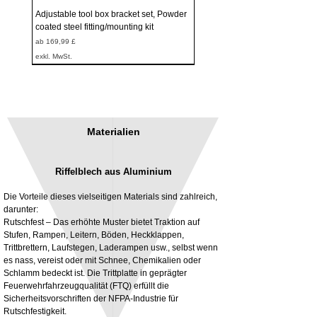
Adjustable tool box bracket set, Powder
coated steel fitting/mounting kit
Sale-Preis
ab
169,99 £
exkl. MwSt.
Materialien
Riffelblech aus Aluminium
Die Vorteile dieses vielseitigen Materials sind zahlreich,
darunter:
Rutschfest – Das erhöhte Muster bietet Traktion auf
Stufen, Rampen, Leitern, Böden, Heckklappen,
3MM Powder coated steel horizontal
Adjustable rear cab module bracket,
Trittbrettern, Laufstegen, Laderampen usw., selbst wenn
fitting kit, toolbox bracket set with
Powder coated steel fitting/mounting kit
es nass, vereist oder mit Schnee, Chemikalien oder
washers
Preis
980,00 £
Schlamm bedeckt ist. Die Trittplatte in geprägter
Sale-Preis
ab
32,28 £
Feuerwehrfahrzeugqualität (FTQ) erfüllt die
exkl. MwSt.
Sicherheitsvorschriften der NFPA-Industrie für
exkl. MwSt.
Rutschfestigkeit.