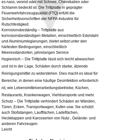
fitting kit, toolbox bracket set with
Powder coated steel fitting/mounting kit
es nass, vereist oder mit Schnee, Chemikalien oder
washers
Preis
980,00 £
Schlamm bedeckt ist. Die Trittplatte in geprägter
Sale-Preis
ab
32,28 £
Feuerwehrfahrzeugqualität (FTQ) erfüllt die
exkl. MwSt.
Sicherheitsvorschriften der NFPA-Industrie für
exkl. MwSt.
Rutschfestigkeit.
Korrosionsbeständig – Trittplatte aus
korrosionsbeständigen Metallen, einschließlich Edelstahl
und Aluminiumlegierungen, bietet selbst unter den
härtesten Bedingungen, einschließlich
Meeresstandorten, jahrelangen Service
Hygienisch – Die Trittplatte lässt sich leicht abwaschen
und ist in der Lage, Schäden durch starke, ätzende
Reinigungsmittel zu widerstehen. Dies macht es ideal für
Bereiche, in denen eine häufige Desinfektion erforderlich
ist, wie Lebensmittelverarbeitungsbetriebe, Küchen,
Restaurants, Krankenwagen, Viehtransporte und mehr.
Schutz – Die Trittplatte verhindert Schäden an Wänden,
Türen, Ecken, Transportwagen, Kufen usw. Sie schützt
auch Stoßstangen, Laufflächen, Ladeflächen,
Heckklappen und Karosserien von Nutz-, Gelände- und
anderen Fahrzeugen
Leicht