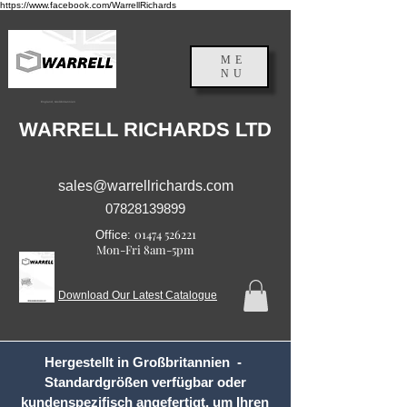
https://www.facebook.com/WarrellRichards
ME
NU
England, Großbritannien
WARRELL RICHARDS LTD
sales@warrellrichards.com
07828139899
01474 526221
Office:
Mon-Fri 8am-5pm
Download Our Latest Catalogue
Hergestellt in Großbritannien -
Standardgrößen verfügbar oder
kundenspezifisch angefertigt, um Ihren