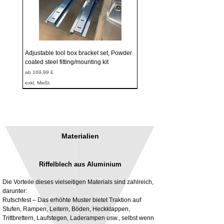
Adjustable tool box bracket set, Powder
coated steel fitting/mounting kit
Sale-Preis
ab
169,99 £
exkl. MwSt.
Materialien
Riffelblech aus Aluminium
Die Vorteile dieses vielseitigen Materials sind zahlreich,
darunter:
Rutschfest – Das erhöhte Muster bietet Traktion auf
Stufen, Rampen, Leitern, Böden, Heckklappen,
3MM Powder coated steel horizontal
Adjustable rear cab module bracket,
Trittbrettern, Laufstegen, Laderampen usw., selbst wenn