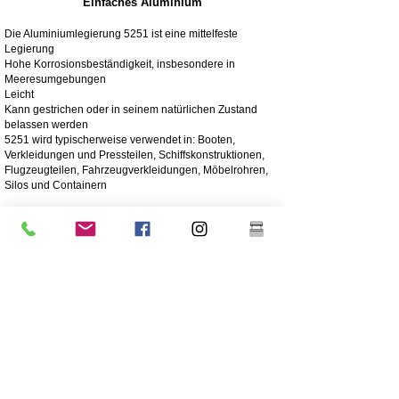
Einfaches Aluminium
Die Aluminiumlegierung 5251 ist eine mittelfeste
Legierung
Hohe Korrosionsbeständigkeit, insbesondere in
Meeresumgebungen
Leicht
Kann gestrichen oder in seinem natürlichen Zustand
belassen werden
5251 wird typischerweise verwendet in: Booten,
Verkleidungen und Pressteilen, Schiffskonstruktionen,
Flugzeugteilen, Fahrzeugverkleidungen, Möbelrohren,
Silos und Containern
4003 Matter Edelstahl
Edelstahl 4003 ist ein ferritischer Edelstahl, der häufig
anstelle von Weichstahl verwendet wird. Es bietet die
Vorteile höher legierter Edelstähle wie Festigkeit,
Korrosions- und Abriebfestigkeit
250-mal höhere Korrosionsbeständigkeit als Weichstahl
Korrosions-/Abriebbeständigkeit
Wirtschaftlich - Niedrige Anschaffungskosten, geringer
Wartungsaufwand