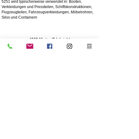
5251 wird typischerweise verwendet in: Booten,
Verkleidungen und Pressteilen, Schiffskonstruktionen,
Flugzeugteilen, Fahrzeugverkleidungen, Möbelrohren,
Silos und Containern
4003 Matter Edelstahl
Edelstahl 4003 ist ein ferritischer Edelstahl, der häufig
anstelle von Weichstahl verwendet wird. Es bietet die
Vorteile höher legierter Edelstähle wie Festigkeit,
Korrosions- und Abriebfestigkeit
250-mal höhere Korrosionsbeständigkeit als Weichstahl
Korrosions-/Abriebbeständigkeit
Wirtschaftlich - Niedrige Anschaffungskosten, geringer
Wartungsaufwand
Hohe Festigkeit
Hervorragende Schlagfestigkeit
Billigere Edelstahlqualität
Niedrigerer Nickelgehalt als der höherwertige Edelstahl
304
Die Beschichtung wird für eine lange Lebensdauer
dringend empfohlen
Große Robustheit / nicht flexibel