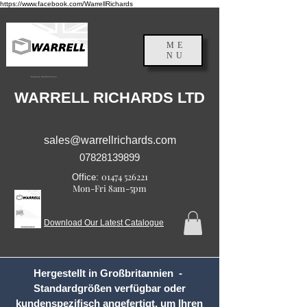
https://www.facebook.com/WarrellRichards
ME
NU
England, Großbritannien
WARRELL RICHARDS LTD
sales@warrellrichards.com
07828139899
01474 526221
Office:
Mon-Fri 8am-5pm
Download Our Latest Catalogue
Hergestellt in Großbritannien -
Standardgrößen verfügbar oder
kundenspezifisch angefertigt, um Ihren