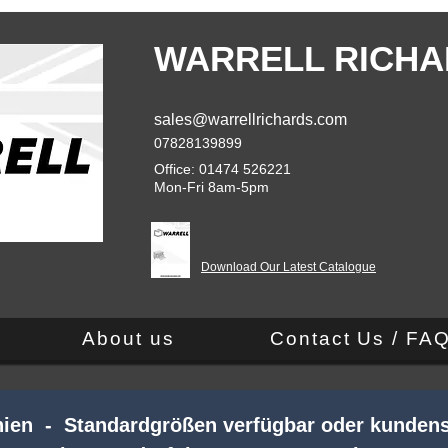
WARRELL RICHA
sales@warrellrichards.com
07828139899
Office: 01474 526221
Mon-Fri 8am-5pm
Download Our Latest Catalogue
About us
Contact Us / FA
nnien - Standardgrößen verfügbar oder kundens