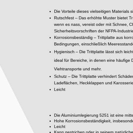
Die Vorteile dieses vielseitigen Materials s
Rutschfest – Das erhöhte Muster bietet Tr
wenn es nass, vereist oder mit Schnee, Ch
Sicherheitsvorschriften der NFPA-Industrie
Korrosionsbeständig – Trittplatte aus kor
Bedingungen, einschließlich Meeresstando
Hygienisch – Die Trittplatte lässt sich l
ideal für Bereiche, in denen eine häufige
Viehtransporte und mehr.
Schutz – Die Trittplatte verhindert Schä
Ladeflächen, Heckklappen und Karosseri
Leicht
Die Aluminiumlegierung 5251 ist eine mitt
Hohe Korrosionsbeständigkeit, insbeso
Leicht
Kann gestrichen oder in seinem natürlic