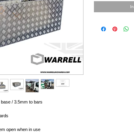
I
 base / 3.5mm to bars
wards
them open when in use