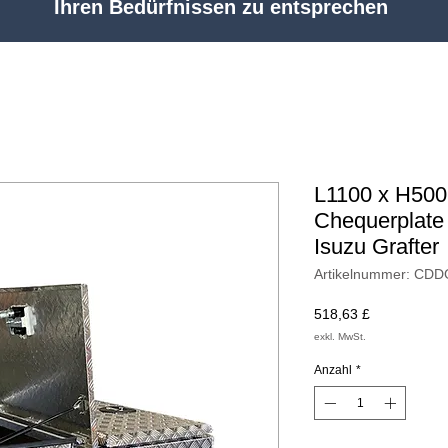
Ihren Bedürfnissen zu entsprechen
L1100 x H50
Chequerplate
Isuzu Grafter
Artikelnummer: CD
Preis
518,63 £
exkl. MwSt.
Anzahl
*