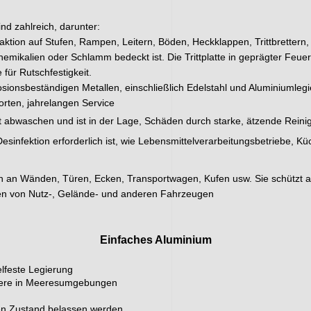
ind zahlreich, darunter:
aktion auf Stufen, Rampen, Leitern, Böden, Heckklappen, Trittbrettern
emikalien oder Schlamm bedeckt ist. Die Trittplatte in geprägter Feuer
 für Rutschfestigkeit.
rosionsbeständigen Metallen, einschließlich Edelstahl und Aluminiumlegi
rten, jahrelangen Service
eicht abwaschen und ist in der Lage, Schäden durch starke, ätzende Rein
 Desinfektion erforderlich ist, wie Lebensmittelverarbeitungsbetriebe,
den an Wänden, Türen, Ecken, Transportwagen, Kufen usw. Sie schützt 
en von Nutz-, Gelände- und anderen Fahrzeugen
Einfaches Aluminium
elfeste Legierung
ndere in Meeresumgebungen
hen Zustand belassen werden