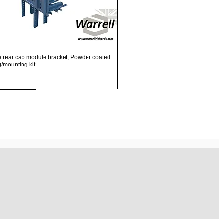
Schnellansicht
e rear cab module bracket, Powder coated
ng/mounting kit