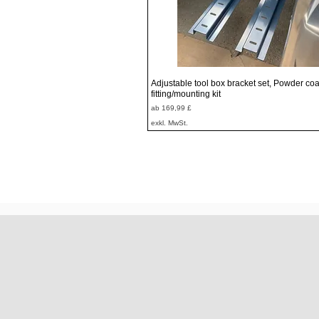
Schnellansicht
Adjustable tool box bracket set, Powder coa
fitting/mounting kit
Sale-Preis
ab
169,99 £
exkl. MwSt.