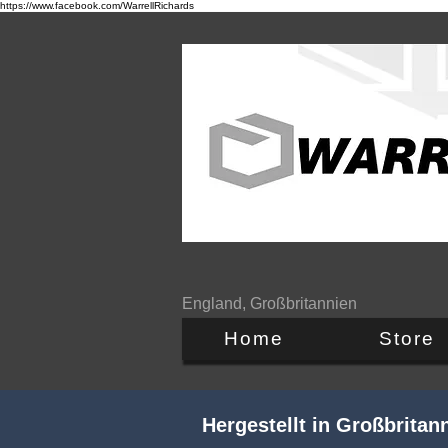
https://www.facebook.com/WarrellRichards
England, Großbritannien
Home
Store
Hergestellt in Großbrita