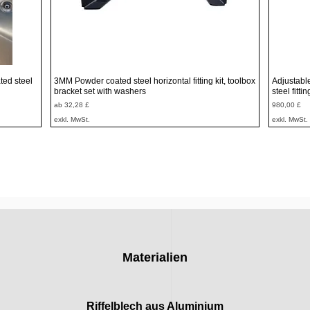
Schnellansicht
ted steel
3MM Powder coated steel horizontal fitting kit, toolbox
Adjustabl
bracket set with washers
steel fitti
Sale-Preis
Preis
ab
32,28 £
980,00 £
exkl. MwSt.
exkl. MwSt.
Materialien
Riffelblech aus Aluminium