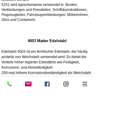
5251 wird typischerweise verwendet in: Booten,
Verkleidungen und Pressteilen, Schiffskonstruktionen,
Flugzeugteilen, Fahrzeugverkleidungen, Möbelrohren,
Silos und Containern
4003 Matter Edelstahl
Edelstahl 4003 ist ein ferritischer Edelstahl, der häufig
anstelle von Weichstahl verwendet wird. Es bietet die
Vorteile höher legierter Edelstähle wie Festigkeit,
Korrosions- und Abriebfestigkeit
250-mal höhere Korrosionsbeständigkeit als Weichstahl
Korrosions-/Abriebbeständigkeit
Wirtschaftlich - Niedrige Anschaffungskosten, geringer
Wartungsaufwand
Hohe Festigkeit
Hervorragende Schlagfestigkeit
Billigere Edelstahlqualität
Niedrigerer Nickelgehalt als der höherwertige Edelstahl
304
Die Beschichtung wird für eine lange Lebensdauer
dringend empfohlen
Große Robustheit / nicht flexibel