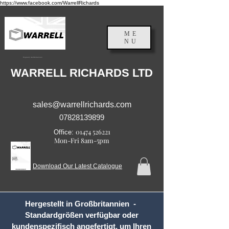
https://www.facebook.com/WarrellRichards
ME
NU
England, Großbritannien
WARRELL RICHARDS LTD
sales@warrellrichards.com
07828139899
01474 526221
Office:
Mon-Fri 8am-5pm
Download Our Latest Catalogue
Hergestellt in Großbritannien -
Standardgrößen verfügbar oder
kundenspezifisch angefertigt, um Ihren