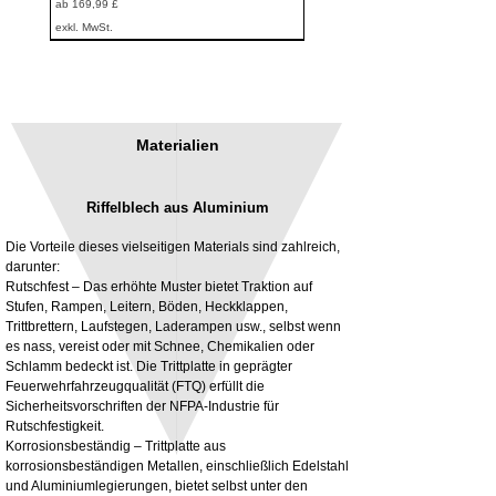
Sale-Preis
ab
169,99 £
exkl. MwSt.
Materialien
Riffelblech aus Aluminium
Die Vorteile dieses vielseitigen Materials sind zahlreich,
darunter:
Rutschfest – Das erhöhte Muster bietet Traktion auf
Stufen, Rampen, Leitern, Böden, Heckklappen,
3MM Powder coated steel horizontal
Adjustable rear cab module bracket,
Trittbrettern, Laufstegen, Laderampen usw., selbst wenn
fitting kit, toolbox bracket set with
Powder coated steel fitting/mounting kit
es nass, vereist oder mit Schnee, Chemikalien oder
washers
Preis
980,00 £
Schlamm bedeckt ist. Die Trittplatte in geprägter
Sale-Preis
ab
32,28 £
Feuerwehrfahrzeugqualität (FTQ) erfüllt die
exkl. MwSt.
Sicherheitsvorschriften der NFPA-Industrie für
exkl. MwSt.
Rutschfestigkeit.
Korrosionsbeständig – Trittplatte aus
korrosionsbeständigen Metallen, einschließlich Edelstahl
und Aluminiumlegierungen, bietet selbst unter den