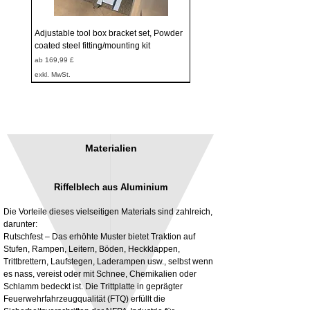
Adjustable tool box bracket set, Powder
coated steel fitting/mounting kit
Sale-Preis
ab
169,99 £
exkl. MwSt.
Materialien
Riffelblech aus Aluminium
Die Vorteile dieses vielseitigen Materials sind zahlreich,
darunter:
Rutschfest – Das erhöhte Muster bietet Traktion auf
Stufen, Rampen, Leitern, Böden, Heckklappen,
3MM Powder coated steel horizontal
Adjustable rear cab module bracket,
Trittbrettern, Laufstegen, Laderampen usw., selbst wenn
fitting kit, toolbox bracket set with
Powder coated steel fitting/mounting kit
es nass, vereist oder mit Schnee, Chemikalien oder
washers
Preis
980,00 £
Schlamm bedeckt ist. Die Trittplatte in geprägter
Sale-Preis
ab
32,28 £
Feuerwehrfahrzeugqualität (FTQ) erfüllt die
exkl. MwSt.