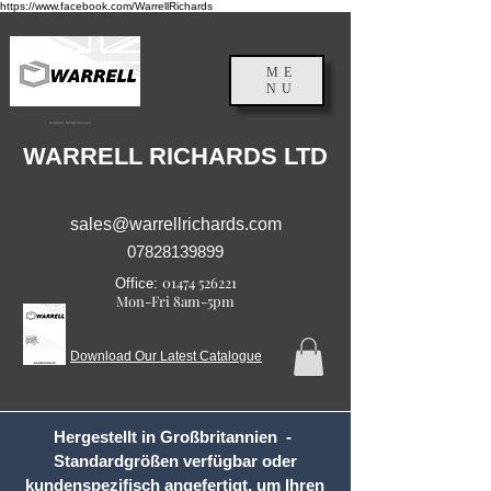
https://www.facebook.com/WarrellRichards
ME
NU
England, Großbritannien
WARRELL RICHARDS LTD
sales@warrellrichards.com
07828139899
01474 526221
Office:
Mon-Fri 8am-5pm
Download Our Latest Catalogue
Hergestellt in Großbritannien -
Standardgrößen verfügbar oder
kundenspezifisch angefertigt, um Ihren