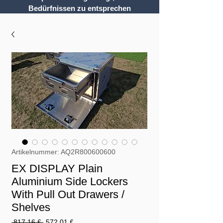
Bedürfnissen zu entsprechen
Artikelnummer: AQ2R800600600
EX DISPLAY Plain
Aluminium Side Lockers
With Pull Out Drawers /
Shelves
Standardpreis
Sale-
 817,16 £ 
572,01 £