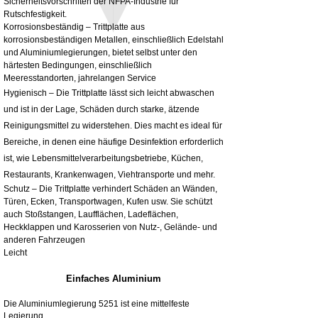
Sicherheitsvorschriften der NFPA-Industrie für
exkl. MwSt.
Rutschfestigkeit.
Korrosionsbeständig – Trittplatte aus
korrosionsbeständigen Metallen, einschließlich Edelstahl
und Aluminiumlegierungen, bietet selbst unter den
härtesten Bedingungen, einschließlich
Meeresstandorten, jahrelangen Service
Hygienisch – Die Trittplatte lässt sich leicht abwaschen
und ist in der Lage, Schäden durch starke, ätzende
Reinigungsmittel zu widerstehen. Dies macht es ideal für
Bereiche, in denen eine häufige Desinfektion erforderlich
ist, wie Lebensmittelverarbeitungsbetriebe, Küchen,
Restaurants, Krankenwagen, Viehtransporte und mehr.
Schutz – Die Trittplatte verhindert Schäden an Wänden,
Türen, Ecken, Transportwagen, Kufen usw. Sie schützt
auch Stoßstangen, Laufflächen, Ladeflächen,
Heckklappen und Karosserien von Nutz-, Gelände- und
anderen Fahrzeugen
Leicht
Einfaches Aluminium
Die Aluminiumlegierung 5251 ist eine mittelfeste
Legierung