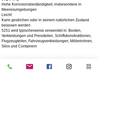
Hohe Korrosionsbeständigkeit, insbesondere in
Meeresumgebungen
Leicht
Kann gestrichen oder in seinem natürlichen Zustand
belassen werden
5251 wird typischerweise verwendet in: Booten,
Verkleidungen und Pressteilen, Schiffskonstruktionen,
Flugzeugteilen, Fahrzeugverkleidungen, Möbelrohren,
Silos und Containern
4003 Matter Edelstahl
Edelstahl 4003 ist ein ferritischer Edelstahl, der häufig
anstelle von Weichstahl verwendet wird. Es bietet die
Vorteile höher legierter Edelstähle wie Festigkeit,
Korrosions- und Abriebfestigkeit
250-mal höhere Korrosionsbeständigkeit als Weichstahl
Korrosions-/Abriebbeständigkeit
Wirtschaftlich - Niedrige Anschaffungskosten, geringer
Wartungsaufwand
Hohe Festigkeit
Hervorragende Schlagfestigkeit
Billigere Edelstahlqualität