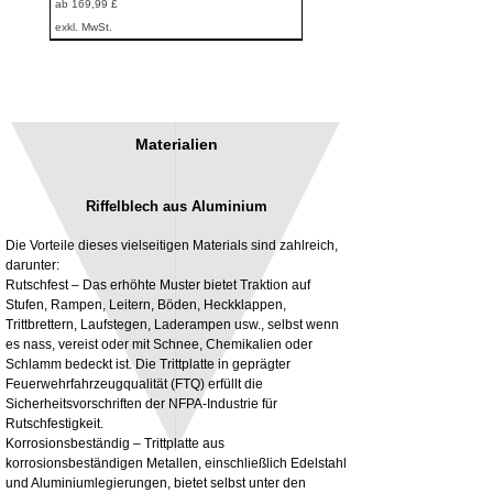
Sale-Preis
ab
169,99 £
exkl. MwSt.
Materialien
Riffelblech aus Aluminium
Die Vorteile dieses vielseitigen Materials sind zahlreich,
darunter:
Rutschfest – Das erhöhte Muster bietet Traktion auf
Stufen, Rampen, Leitern, Böden, Heckklappen,
3MM Powder coated steel horizontal
Adjustable rear cab module bracket,
Trittbrettern, Laufstegen, Laderampen usw., selbst wenn
fitting kit, toolbox bracket set with
Powder coated steel fitting/mounting kit
es nass, vereist oder mit Schnee, Chemikalien oder
washers
Preis
980,00 £
Schlamm bedeckt ist. Die Trittplatte in geprägter
Sale-Preis
ab
32,28 £
Feuerwehrfahrzeugqualität (FTQ) erfüllt die
exkl. MwSt.
Sicherheitsvorschriften der NFPA-Industrie für
exkl. MwSt.
Rutschfestigkeit.
Korrosionsbeständig – Trittplatte aus
korrosionsbeständigen Metallen, einschließlich Edelstahl
und Aluminiumlegierungen, bietet selbst unter den