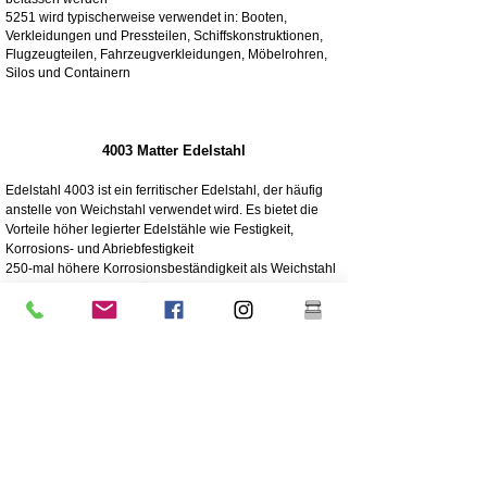
5251 wird typischerweise verwendet in: Booten,
Verkleidungen und Pressteilen, Schiffskonstruktionen,
Flugzeugteilen, Fahrzeugverkleidungen, Möbelrohren,
Silos und Containern
4003 Matter Edelstahl
Edelstahl 4003 ist ein ferritischer Edelstahl, der häufig
anstelle von Weichstahl verwendet wird. Es bietet die
Vorteile höher legierter Edelstähle wie Festigkeit,
Korrosions- und Abriebfestigkeit
250-mal höhere Korrosionsbeständigkeit als Weichstahl
Korrosions-/Abriebbeständigkeit
Wirtschaftlich - Niedrige Anschaffungskosten, geringer
Wartungsaufwand
Hohe Festigkeit
Hervorragende Schlagfestigkeit
Billigere Edelstahlqualität
Niedrigerer Nickelgehalt als der höherwertige Edelstahl
304
Die Beschichtung wird für eine lange Lebensdauer
dringend empfohlen
Große Robustheit / nicht flexibel